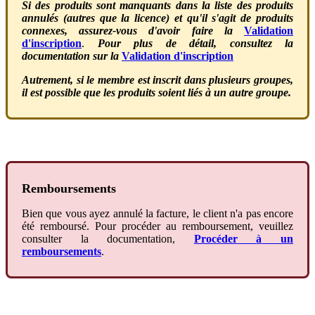
Si
des
produits
sont
manquants
dans
la
liste
des
produits
annul
é
s
(
autres
que
la
licence
)
et
qu
'
il
s
'
agit
de
produits
connexes
,
assurez
-
vous
d
'
avoir
faire
la
Validation
d
'
inscription
.
Pour
plus
de
d
é
tail
,
consultez
la
documentation
sur
la
Validation
d
'
inscription
Autrement
,
si
le
membre
est
inscrit
dans
plusieurs
groupes
,
il
est
possible
que
les
produits
soient
li
é
s
à
un
autre
groupe
.
Remboursements
Bien
que
vous
ayez
annul
é
la
facture
,
le
client
n
'
a
pas
encore
é
t
é
rembours
é
.
Pour
proc
é
der
au
remboursement
,
veuillez
consulter
la
documentation
,
Proc
é
der
à
un
remboursements
.