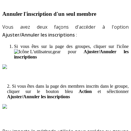
Annuler
l
'
inscription
d
'
un
seul
membre
Vous
avez
deux
fa
ç
ons
d
'
acc
é
der
à
l
'
option
Ajuster
/
Annuler
les
inscriptions
:
Si
vous
ê
tes
sur
la
page
des
groupes
,
cliquer
sur
l
'
ic
ô
ne
pour
Ajuster
/
Annuler
les
inscriptions
2
.
Si
vous
ê
tes
dans
la
page
des
membres
inscrits
dans
le
groupe
,
c
liquer
sur
le
bouton
bleu
Action
et
s
é
lectionner
Ajuster
/
Annuler
les
inscriptions