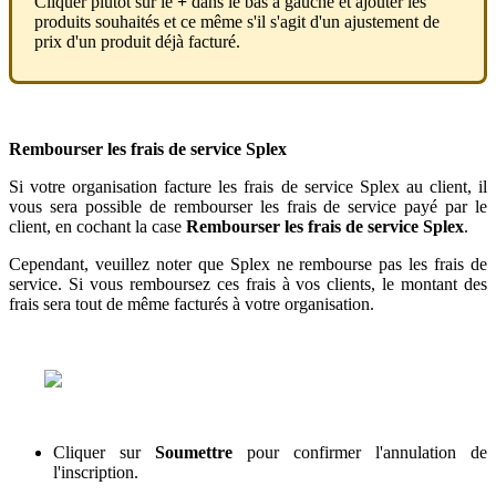
Cliquer
plut
ô
t
sur
le
+
dans
le
bas
à
gauche
et
ajouter
les
produits
souhait
é
s
et
ce
m
ê
me
s
'
il
s
'
agit
d
'
un
ajustement
de
prix
d
'
un
produit
d
é
j
à
factur
é
.
Rembourser
les
frais
de
service
Splex
Si
votre
organisation
facture
les
frais
de
service
Splex
au
client
,
il
vous
sera
possible
de
rembourser
les
frais
de
service
pay
é
par
le
client
,
en
cochant
la
case
Rembourser
les
frais
de
service
Splex
.
Cependant
,
veuillez
noter
que
Splex
ne
rembourse
pas
les
frais
de
service
.
Si
vous
remboursez
ces
frais
à
vos
clients
,
le
montant
des
frais
sera
tout
de
m
ê
me
factur
é
s
à
votre
organisation
.
Cliquer
sur
Soumettre
pour
confirmer
l
'
annulation
de
l
'
inscription
.