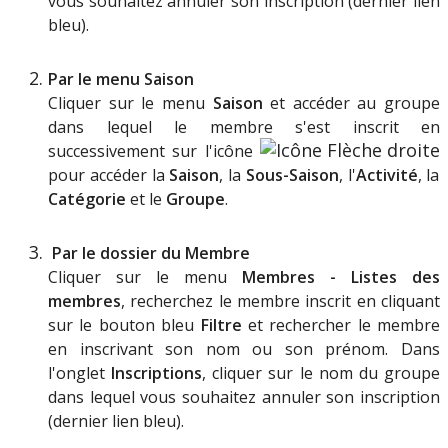
vous
souhaitez
annuler
son
inscription
(
dernier
lien
bleu
)
.
Par
le
menu
Saison
Cliquer
sur
le
menu
Saison
et
acc
é
der
au
groupe
dans
lequel
le
membre
s
'
est
inscrit
en
successivement
sur
l
'
ic
ô
ne
pour
acc
é
der
la
Saison
,
la
Sous
-
Saison
,
l
'
Activit
é
,
la
Cat
é
gorie
et
le
Groupe
.
Par
le
dossier
du
Membre
Cliquer
sur
le
menu
Membres
-
Listes
des
membres
,
recherchez
le
membre
inscrit
en
cliquant
sur
le
bouton
bleu
Filtre
et
rechercher
le
membre
en
inscrivant
son
nom
ou
son
pr
é
nom
.
Dans
l
'
onglet
Inscriptions
,
cliquer
sur
le
nom
du
groupe
dans
lequel
vous
souhaitez
annuler
son
inscription
(
dernier
lien
bleu
)
.