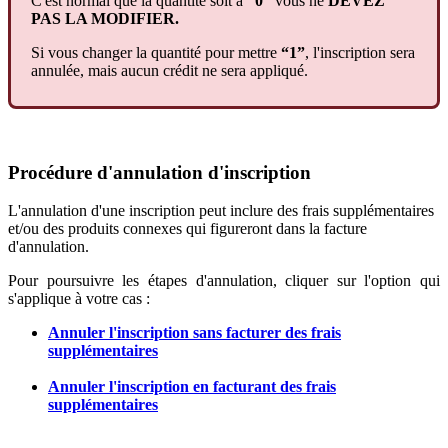
C
'
est
normal
que
la
quantit
é
soit
à
“
0
”
vous
ne
DEVEZ
PAS
LA
MODIFIER
.
Si
vous
changer
la
quantit
é
pour
mettre
“
1
”
,
l
'
inscription
sera
annul
é
e
,
mais
aucun
cr
é
dit
ne
sera
appliqu
é
.
Proc
é
dure
d
'
annulation
d
'
inscription
L
'
annulation
d
'
une
inscription
peut
inclure
des
frais
suppl
é
mentaires
et
/
ou
des
produits
connexes
qui
figureront
dans
la
facture
d
'
annulation
.
Pour
poursuivre
les
é
tapes
d
'
annulation
,
cliquer
sur
l
'
option
qui
s
'
applique
à
votre
cas
:
Annuler
l
'
inscription
sans
facturer
des
frais
suppl
é
mentaires
Annuler
l
'
inscription
en
facturant
des
frais
suppl
é
mentaires