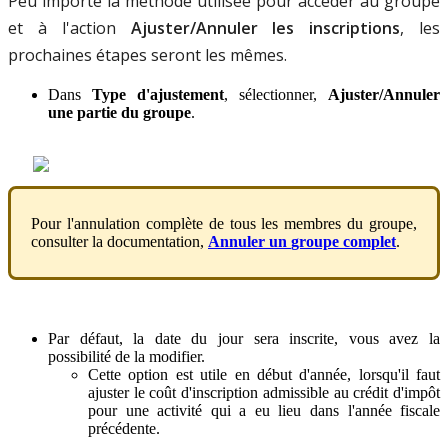
Peu
importe
la
m
é
thode
utilis
é
e
pour
acc
é
der
au
groupe
et
à
l
'
action
Ajuster
/
Annuler
les
inscriptions
,
les
prochaines
é
tapes
seront
les
m
ê
mes
.
Dans
Type
d
'
ajustement
,
s
é
lectionner
,
Ajuster
/
Annuler
une
partie
du
groupe
.
Pour
l
'
annulation
compl
è
te
de
tous
les
membres
du
groupe
,
consulter
la
documentation
,
Annuler
un
groupe
complet
.
Par
d
é
faut
,
la
date
du
jour
sera
inscrite
,
vous
avez
la
possibilit
é
de
la
modifier
.
Cette
option
est
utile
en
d
é
but
d
'
ann
é
e
,
lorsqu
'
il
faut
ajuster
le
co
û
t
d
'
inscription
admissible
au
cr
é
dit
d
'
imp
ô
t
pour
une
activit
é
qui
a
eu
lieu
dans
l
'
ann
é
e
fiscale
pr
é
c
é
dente
.