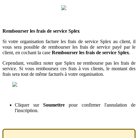
Rembourser
les
frais
de
service
Splex
Si
votre
organisation
facture
les
frais
de
service
Splex
au
client
,
il
vous
sera
possible
de
rembourser
les
frais
de
service
pay
é
par
le
client
,
en
cochant
la
case
Rembourser
les
frais
de
service
Splex
.
Cependant
,
veuillez
noter
que
Splex
ne
rembourse
pas
les
frais
de
service
.
Si
vous
remboursez
ces
frais
à
vos
clients
,
le
montant
des
frais
sera
tout
de
m
ê
me
factur
é
s
à
votre
organisation
.
Cliquer
sur
Soumettre
pour
confirmer
l
'
annulation
de
l
'
inscription
.