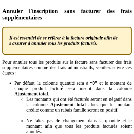
Annuler
l
'
inscription
sans
facturer
des
frais
suppl
é
mentaires
Il
est
essentiel
de
se
r
é
f
é
rer
à
la
facture
originale
afin
de
s
'
assurer
d
'
annuler
tous
les
produits
factur
é
s
.
Pour
annuler
tous
les
produits
sur
la
facture
sans
facturer
des
frais
suppl
é
mentaires
comme
des
frais
administratifs
,
veuillez
suivre
ces
é
tapes
:
Par
d
é
faut
,
la
colonne
quantit
é
sera
à
“
0
”
et
le
montant
de
chaque
produit
factur
é
sera
inscrit
dans
la
colonne
Ajustement
total
.
Les
montants
qui
ont
é
t
é
factur
é
s
seront
en
n
é
gatif
dans
la
colonne
Ajustement
total
alors
que
le
montant
cr
é
dit
é
comme
un
rabais
famille
seront
en
positif
.
Ne
faites
pas
de
changement
dans
la
quantit
é
et
le
montant
afin
que
tous
les
produits
factur
é
s
soient
annul
é
s
.