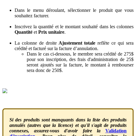
Dans
le
menu
d
é
roulant
,
s
é
lectionner
le
produit
que
vous
souhaitez
facturer
.
Inscrivez
la
quantit
é
et
le
montant
souhait
é
dans
les
colonnes
Quantit
é
et
Prix
unitaire
.
La
colonne
de
droite
Ajustement
totale
refl
è
te
ce
qui
sera
cr
é
dit
é
et
factur
é
sur
la
facture
d
’
annulation
.
Dans
le
cas
ci
-
dessous
,
le
membre
sera
cr
é
dit
é
de
275
$
pour
son
inscription
,
des
frais
d
'
administration
de
25
$
seront
ajout
é
s
sur
la
facture
,
le
montant
à
rembourser
sera
donc
de
250
$
.
Si
des
produits
sont
manquants
dans
la
liste
des
produits
annul
é
s
(
autres
que
la
licence
)
et
qu
'
il
s
'
agit
de
produits
connexes
,
assurez
-
vous
d
'
avoir
faire
la
Validation