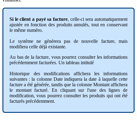
Si
le
client
a
pay
é
sa
facture
,
celle
-
ci
sera
automatiquement
ajust
é
e
en
fonction
des
produits
annul
é
s
,
tout
en
conservant
le
m
ê
me
num
é
ro
.
Le
syst
è
me
ne
g
é
n
é
rera
pas
de
nouvelle
facture
,
mais
modifiera
celle
d
é
j
à
existante
.
Au
bas
de
la
facture
,
vous
pourrez
consulter
les
informations
pr
é
c
é
demment
factur
é
es
.
Un
tableau
intitul
é
Historique
des
modifications
affichera
les
informations
suivantes
:
la
colonne
Date
indiquera
la
date
à
laquelle
cette
facture
a
é
t
é
g
é
n
é
r
é
e
,
tandis
que
la
colonne
Montant
affichera
le
montant
factur
é
.
En
cliquant
sur
l
'
une
des
lignes
de
modification
,
vous
pourrez
consulter
les
produits
qui
ont
é
t
é
factur
é
s
pr
é
c
é
demment
.