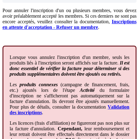
Pour
annuler
l
'
inscription
d
'
un
ou
plusieurs
membres
,
vous
devez
avoir
pr
é
alablement
accept
é
les
membres
.
Si
ces
derniers
ne
sont
pas
encore
accept
é
s
,
veuillez
consulter
la
documentation
,
Inscriptions
en
attente
d
'
acceptation
-
Refuser
un
membre
.
Lorsque
vous
annulez
l
'
inscription
d
'
un
membre
,
seuls
les
produits
li
é
s
à
l
'
inscription
seront
affich
é
s
sur
la
facture
.
Il
est
donc
essentiel
de
v
é
rifier
la
facture
pour
d
é
terminer
si
des
produits
suppl
é
mentaires
doivent
ê
tre
ajout
é
s
ou
retir
é
s
.
Les
produits
connexes
(
campagne
de
financement
,
frais
,
etc
.
)
ajout
é
s
lors
de
l
'
é
tape
Activit
é
du
formulaire
d
'
inscription
ne
s
'
afficheront
pas
automatiquement
sur
la
facture
d
'
annulation
.
Ils
devront
ê
tre
ajout
é
s
manuellement
.
Pour
plus
de
d
é
tails
,
consulter
la
documentation
Validation
des
inscriptions
.
Les
licences
(
frais
d
'
affiliation
)
ne
figureront
pas
non
plus
sur
la
facture
d
'
annulation
.
Cependant
,
leur
remboursement
et
leur
retrait
doivent
ê
tre
effectu
é
s
directement
dans
le
dossier