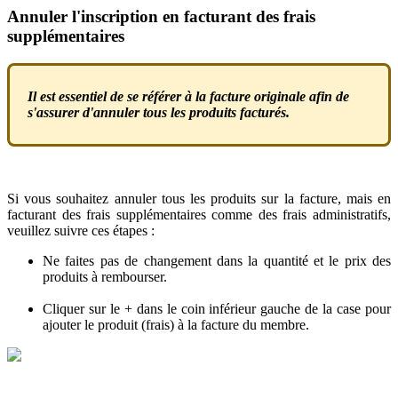
Annuler
l
'
inscription
en
facturant
des
frais
suppl
é
mentaires
Il
est
essentiel
de
se
r
é
f
é
rer
à
la
facture
originale
afin
de
s
'
assurer
d
'
annuler
tous
les
produits
factur
é
s
.
Si
vous
souhaitez
annuler
tous
les
produits
sur
la
facture
,
mais
en
facturant
des
frais
suppl
é
mentaires
comme
des
frais
administratifs
,
veuillez
suivre
ces
é
tapes
:
Ne
faites
pas
de
changement
dans
la
quantit
é
et
le
prix
des
produits
à
rembourser
.
Cliquer
sur
le
+
dans
le
coin
inf
é
rieur
gauche
de
la
case
pour
ajouter
le
produit
(
frais
)
à
la
facture
du
membre
.