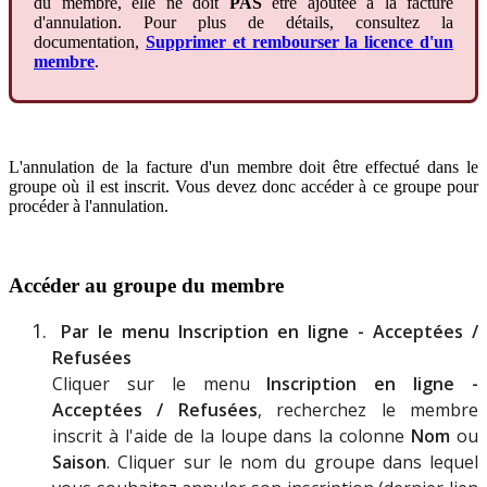
du
membre
,
elle
ne
doit
PAS
ê
tre
ajout
é
e
à
la
facture
d
'
annulation
.
Pour
plus
de
d
é
tails
,
consultez
la
documentation
,
Supprimer
et
rembourser
la
licence
d
'
un
membre
.
L
'
annulation
de
la
facture
d
'
un
membre
doit
ê
tre
effectu
é
dans
le
groupe
o
ù
il
est
inscrit
.
Vous
devez
donc
acc
é
der
à
ce
groupe
pour
proc
é
der
à
l
'
annulation
.
Acc
é
der
au
groupe
du
membre
Par
le
menu
Inscription
en
ligne
-
Accept
é
es
/
Refus
é
es
Cliquer
sur
le
menu
Inscription
en
ligne
-
Accept
é
es
/
Refus
é
es
,
recherchez
le
membre
inscrit
à
l
'
aide
de
la
loupe
dans
la
colonne
Nom
ou
Saison
.
Cliquer
sur
le
nom
du
groupe
dans
lequel