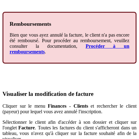
Remboursements
Bien
que
vous
ayez
annul
é
la
facture
,
le
client
n
'
a
pas
encore
é
t
é
rembours
é
.
Pour
proc
é
der
au
remboursement
,
veuillez
consulter
la
documentation
,
Proc
é
der
à
un
remboursements
.
Visualiser
la
modification
de
facture
Cliquer
sur
le
menu
Finances
-
Clients
et
rechercher
le
client
(
payeur
)
pour
lequel
vous
avez
annul
é
l
'
inscription
.
S
é
lectionner
le
client
afin
d
'
acc
é
der
à
son
dossier
et
cliquer
sur
l
'
onglet
Facture
.
Toutes
les
factures
du
client
s
'
afficheront
dans
un
tableau
,
vous
n
'
avez
qu
'
à
cliquer
sur
la
facture
souhait
é
afin
de
la
visualiser
.