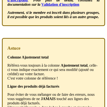
d
'
inscription
.
Pour
plus
de
d
é
tail
,
consultez
la
documentation
sur
la
Validation
d
'
inscription
Autrement
,
si
le
membre
est
inscrit
dans
plusieurs
groupes
,
il
est
possible
que
les
produits
soient
li
é
s
à
un
autre
groupe
.
Astuce
Colonne
Ajustement
total
R
é
f
é
rez
-
vous
toujours
à
la
colonne
Ajustement
total
,
celle
-
ci
vous
indique
exactement
ce
qui
sera
modifi
é
(
ajout
é
ou
cr
é
dit
é
)
sur
votre
facture
.
C
'
est
votre
colonne
de
r
é
f
é
rence
!
Ligne
des
produits
d
é
j
à
factur
é
s
Pour
é
viter
de
vous
m
é
langer
ou
de
faire
des
erreurs
,
nous
vous
sugg
é
rons
de
ne
JAMAIS
touch
é
aux
lignes
des
produits
d
é
j
à
factur
é
s
.