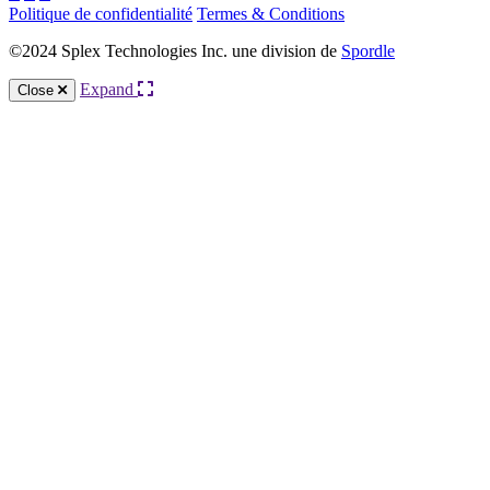
Politique de confidentialité
Termes & Conditions
©2024 Splex Technologies Inc. une division de
Spordle
Expand
Close