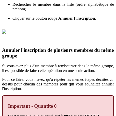
Rechercher
le
membre
dans
la
liste
(
ordre
alphab
é
tique
de
pr
é
nom
)
.
Cliquer
sur
le
bouton
rouge
Annuler
l
’
inscription
.
Annuler
l
'
inscription
de
plusieurs
membres
du
m
ê
me
groupe
Si
vous
avez
plus
d
'
un
membre
à
rembourser
dans
le
m
ê
me
groupe
,
il
est
possible
de
faire
cette
op
é
ration
en
une
seule
action
.
Pour
ce
faire
,
vous
n
'
avez
qu
'
à
r
é
p
é
ter
les
m
ê
mes
é
tapes
d
é
crites
ci
-
dessus
pour
chacun
des
membres
pour
qui
vous
souhaitez
annuler
l
'
inscription
.
Important
-
Quantit
é
0