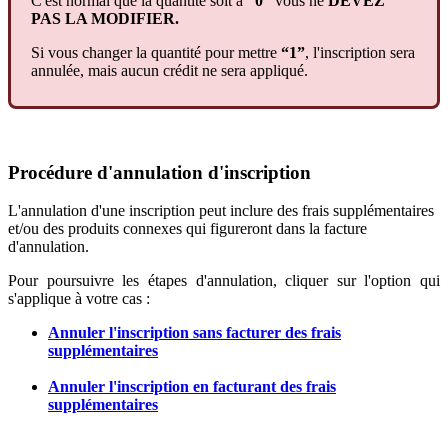
C
'
est
normal
que
la
quantit
é
soit
à
“
0
”
vous
ne
DEVEZ
PAS
LA
MODIFIER
.
Si
vous
changer
la
quantit
é
pour
mettre
“
1
”
,
l
'
inscription
sera
annul
é
e
,
mais
aucun
cr
é
dit
ne
sera
appliqu
é
.
Proc
é
dure
d
'
annulation
d
'
inscription
L
'
annulation
d
'
une
inscription
peut
inclure
des
frais
suppl
é
mentaires
et
/
ou
des
produits
connexes
qui
figureront
dans
la
facture
d
'
annulation
.
Pour
poursuivre
les
é
tapes
d
'
annulation
,
cliquer
sur
l
'
option
qui
s
'
applique
à
votre
cas
:
Annuler
l
'
inscription
sans
facturer
des
frais
suppl
é
mentaires
Annuler
l
'
inscription
en
facturant
des
frais
suppl
é
mentaires