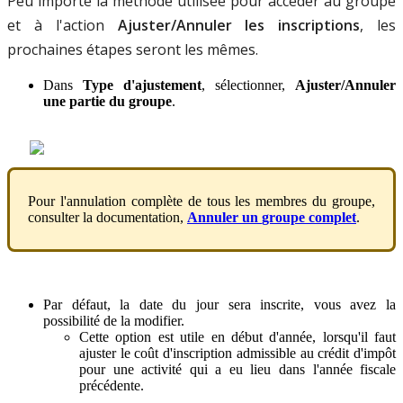
Peu
importe
la
m
é
thode
utilis
é
e
pour
acc
é
der
au
groupe
et
à
l
'
action
Ajuster
/
Annuler
les
inscriptions
,
les
prochaines
é
tapes
seront
les
m
ê
mes
.
Dans
Type
d
'
ajustement
,
s
é
lectionner
,
Ajuster
/
Annuler
une
partie
du
groupe
.
Pour
l
'
annulation
compl
è
te
de
tous
les
membres
du
groupe
,
consulter
la
documentation
,
Annuler
un
groupe
complet
.
Par
d
é
faut
,
la
date
du
jour
sera
inscrite
,
vous
avez
la
possibilit
é
de
la
modifier
.
Cette
option
est
utile
en
d
é
but
d
'
ann
é
e
,
lorsqu
'
il
faut
ajuster
le
co
û
t
d
'
inscription
admissible
au
cr
é
dit
d
'
imp
ô
t
pour
une
activit
é
qui
a
eu
lieu
dans
l
'
ann
é
e
fiscale
pr
é
c
é
dente
.