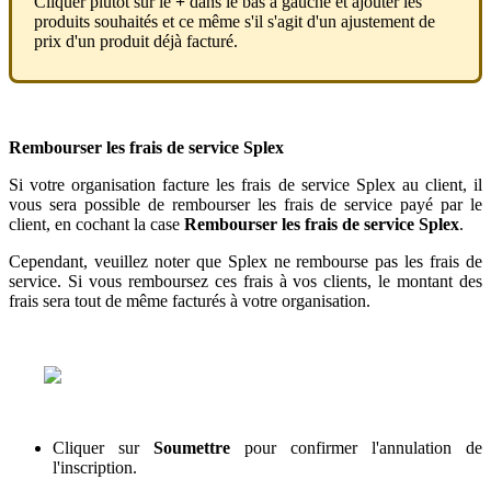
Cliquer
plut
ô
t
sur
le
+
dans
le
bas
à
gauche
et
ajouter
les
produits
souhait
é
s
et
ce
m
ê
me
s
'
il
s
'
agit
d
'
un
ajustement
de
prix
d
'
un
produit
d
é
j
à
factur
é
.
Rembourser
les
frais
de
service
Splex
Si
votre
organisation
facture
les
frais
de
service
Splex
au
client
,
il
vous
sera
possible
de
rembourser
les
frais
de
service
pay
é
par
le
client
,
en
cochant
la
case
Rembourser
les
frais
de
service
Splex
.
Cependant
,
veuillez
noter
que
Splex
ne
rembourse
pas
les
frais
de
service
.
Si
vous
remboursez
ces
frais
à
vos
clients
,
le
montant
des
frais
sera
tout
de
m
ê
me
factur
é
s
à
votre
organisation
.
Cliquer
sur
Soumettre
pour
confirmer
l
'
annulation
de
l
'
inscription
.