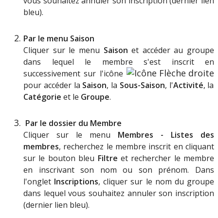
vous
souhaitez
annuler
son
inscription
(
dernier
lien
bleu
)
.
Par
le
menu
Saison
Cliquer
sur
le
menu
Saison
et
acc
é
der
au
groupe
dans
lequel
le
membre
s
'
est
inscrit
en
successivement
sur
l
'
ic
ô
ne
pour
acc
é
der
la
Saison
,
la
Sous
-
Saison
,
l
'
Activit
é
,
la
Cat
é
gorie
et
le
Groupe
.
Par
le
dossier
du
Membre
Cliquer
sur
le
menu
Membres
-
Listes
des
membres
,
recherchez
le
membre
inscrit
en
cliquant
sur
le
bouton
bleu
Filtre
et
rechercher
le
membre
en
inscrivant
son
nom
ou
son
pr
é
nom
.
Dans
l
'
onglet
Inscriptions
,
cliquer
sur
le
nom
du
groupe
dans
lequel
vous
souhaitez
annuler
son
inscription
(
dernier
lien
bleu
)
.