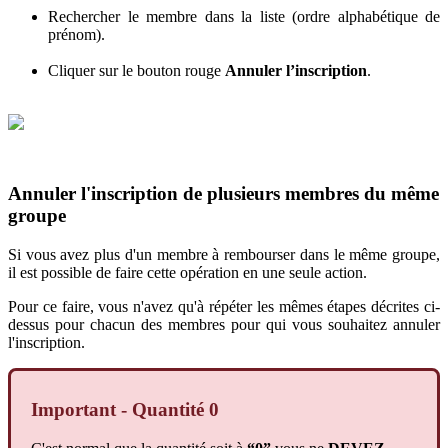
Rechercher
le
membre
dans
la
liste
(
ordre
alphab
é
tique
de
pr
é
nom
)
.
Cliquer
sur
le
bouton
rouge
Annuler
l
’
inscription
.
Annuler
l
'
inscription
de
plusieurs
membres
du
m
ê
me
groupe
Si
vous
avez
plus
d
'
un
membre
à
rembourser
dans
le
m
ê
me
groupe
,
il
est
possible
de
faire
cette
op
é
ration
en
une
seule
action
.
Pour
ce
faire
,
vous
n
'
avez
qu
'
à
r
é
p
é
ter
les
m
ê
mes
é
tapes
d
é
crites
ci
-
dessus
pour
chacun
des
membres
pour
qui
vous
souhaitez
annuler
l
'
inscription
.
Important
-
Quantit
é
0