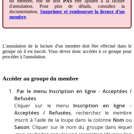
du
membre
,
elle
ne
doit
PAS
ê
tre
ajout
é
e
à
la
facture
d
'
annulation
.
Pour
plus
de
d
é
tails
,
consultez
la
documentation
,
Supprimer
et
rembourser
la
licence
d
'
un
membre
.
L
'
annulation
de
la
facture
d
'
un
membre
doit
ê
tre
effectu
é
dans
le
groupe
o
ù
il
est
inscrit
.
Vous
devez
donc
acc
é
der
à
ce
groupe
pour
proc
é
der
à
l
'
annulation
.
Acc
é
der
au
groupe
du
membre
Par
le
menu
Inscription
en
ligne
-
Accept
é
es
/
Refus
é
es
Cliquer
sur
le
menu
Inscription
en
ligne
-
Accept
é
es
/
Refus
é
es
,
recherchez
le
membre
inscrit
à
l
'
aide
de
la
loupe
dans
la
colonne
Nom
ou
Saison
.
Cliquer
sur
le
nom
du
groupe
dans
lequel