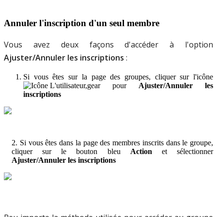
Annuler
l
'
inscription
d
'
un
seul
membre
Vous
avez
deux
fa
ç
ons
d
'
acc
é
der
à
l
'
option
Ajuster
/
Annuler
les
inscriptions
:
Si
vous
ê
tes
sur
la
page
des
groupes
,
cliquer
sur
l
'
ic
ô
ne
pour
Ajuster
/
Annuler
les
inscriptions
2
.
Si
vous
ê
tes
dans
la
page
des
membres
inscrits
dans
le
groupe
,
c
liquer
sur
le
bouton
bleu
Action
et
s
é
lectionner
Ajuster
/
Annuler
les
inscriptions