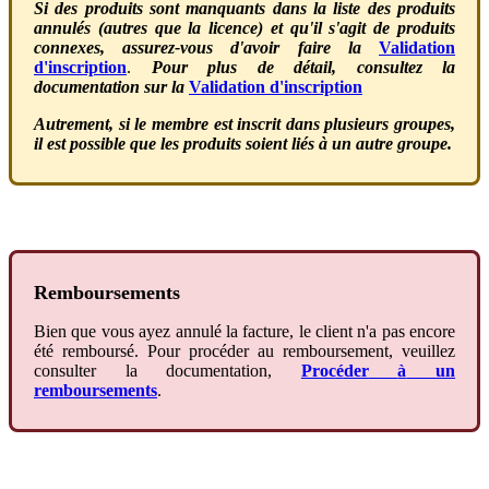
Si
des
produits
sont
manquants
dans
la
liste
des
produits
annul
é
s
(
autres
que
la
licence
)
et
qu
'
il
s
'
agit
de
produits
connexes
,
assurez
-
vous
d
'
avoir
faire
la
Validation
d
'
inscription
.
Pour
plus
de
d
é
tail
,
consultez
la
documentation
sur
la
Validation
d
'
inscription
Autrement
,
si
le
membre
est
inscrit
dans
plusieurs
groupes
,
il
est
possible
que
les
produits
soient
li
é
s
à
un
autre
groupe
.
Remboursements
Bien
que
vous
ayez
annul
é
la
facture
,
le
client
n
'
a
pas
encore
é
t
é
rembours
é
.
Pour
proc
é
der
au
remboursement
,
veuillez
consulter
la
documentation
,
Proc
é
der
à
un
remboursements
.