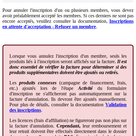
Pour
annuler
l
'
inscription
d
'
un
ou
plusieurs
membres
,
vous
devez
avoir
pr
é
alablement
accept
é
les
membres
.
Si
ces
derniers
ne
sont
pas
encore
accept
é
s
,
veuillez
consulter
la
documentation
,
Inscriptions
en
attente
d
'
acceptation
-
Refuser
un
membre
.
Lorsque
vous
annulez
l
'
inscription
d
'
un
membre
,
seuls
les
produits
li
é
s
à
l
'
inscription
seront
affich
é
s
sur
la
facture
.
Il
est
donc
essentiel
de
v
é
rifier
la
facture
pour
d
é
terminer
si
des
produits
suppl
é
mentaires
doivent
ê
tre
ajout
é
s
ou
retir
é
s
.
Les
produits
connexes
(
campagne
de
financement
,
frais
,
etc
.
)
ajout
é
s
lors
de
l
'
é
tape
Activit
é
du
formulaire
d
'
inscription
ne
s
'
afficheront
pas
automatiquement
sur
la
facture
d
'
annulation
.
Ils
devront
ê
tre
ajout
é
s
manuellement
.
Pour
plus
de
d
é
tails
,
consulter
la
documentation
Validation
des
inscriptions
.
Les
licences
(
frais
d
'
affiliation
)
ne
figureront
pas
non
plus
sur
la
facture
d
'
annulation
.
Cependant
,
leur
remboursement
et
leur
retrait
doivent
ê
tre
effectu
é
s
directement
dans
le
dossier