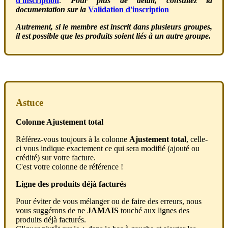
d
'
inscription
.
Pour
plus
de
d
é
tail
,
consultez
la
documentation
sur
la
Validation
d
'
inscription
Autrement
,
si
le
membre
est
inscrit
dans
plusieurs
groupes
,
il
est
possible
que
les
produits
soient
li
é
s
à
un
autre
groupe
.
Astuce
Colonne
Ajustement
total
R
é
f
é
rez
-
vous
toujours
à
la
colonne
Ajustement
total
,
celle
-
ci
vous
indique
exactement
ce
qui
sera
modifi
é
(
ajout
é
ou
cr
é
dit
é
)
sur
votre
facture
.
C
'
est
votre
colonne
de
r
é
f
é
rence
!
Ligne
des
produits
d
é
j
à
factur
é
s
Pour
é
viter
de
vous
m
é
langer
ou
de
faire
des
erreurs
,
nous
vous
sugg
é
rons
de
ne
JAMAIS
touch
é
aux
lignes
des
produits
d
é
j
à
factur
é
s
.