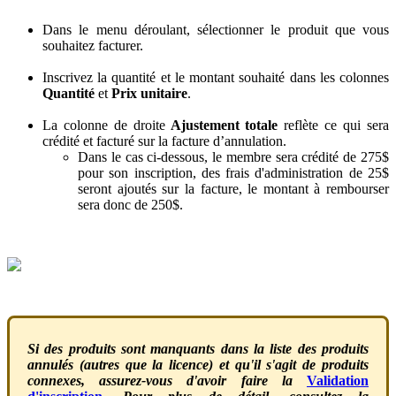
Dans
le
menu
d
é
roulant
,
s
é
lectionner
le
produit
que
vous
souhaitez
facturer
.
Inscrivez
la
quantit
é
et
le
montant
souhait
é
dans
les
colonnes
Quantit
é
et
Prix
unitaire
.
La
colonne
de
droite
Ajustement
totale
refl
è
te
ce
qui
sera
cr
é
dit
é
et
factur
é
sur
la
facture
d
’
annulation
.
Dans
le
cas
ci
-
dessous
,
le
membre
sera
cr
é
dit
é
de
275
$
pour
son
inscription
,
des
frais
d
'
administration
de
25
$
seront
ajout
é
s
sur
la
facture
,
le
montant
à
rembourser
sera
donc
de
250
$
.
Si
des
produits
sont
manquants
dans
la
liste
des
produits
annul
é
s
(
autres
que
la
licence
)
et
qu
'
il
s
'
agit
de
produits
connexes
,
assurez
-
vous
d
'
avoir
faire
la
Validation