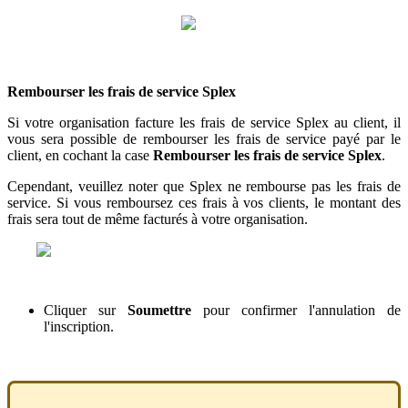
Rembourser
les
frais
de
service
Splex
Si
votre
organisation
facture
les
frais
de
service
Splex
au
client
,
il
vous
sera
possible
de
rembourser
les
frais
de
service
pay
é
par
le
client
,
en
cochant
la
case
Rembourser
les
frais
de
service
Splex
.
Cependant
,
veuillez
noter
que
Splex
ne
rembourse
pas
les
frais
de
service
.
Si
vous
remboursez
ces
frais
à
vos
clients
,
le
montant
des
frais
sera
tout
de
m
ê
me
factur
é
s
à
votre
organisation
.
Cliquer
sur
Soumettre
pour
confirmer
l
'
annulation
de
l
'
inscription
.