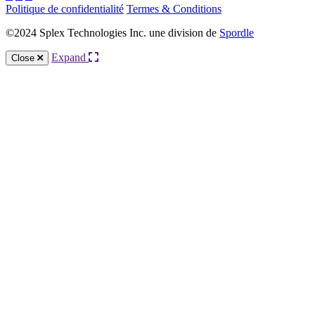
Politique de confidentialité
Termes & Conditions
©2024 Splex Technologies Inc. une division de
Spordle
Expand
Close