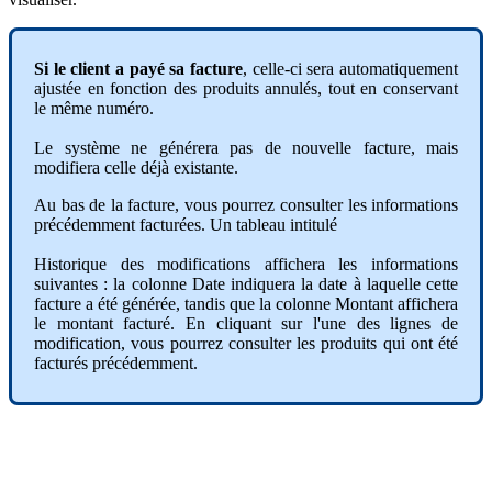
Si
le
client
a
pay
é
sa
facture
,
celle
-
ci
sera
automatiquement
ajust
é
e
en
fonction
des
produits
annul
é
s
,
tout
en
conservant
le
m
ê
me
num
é
ro
.
Le
syst
è
me
ne
g
é
n
é
rera
pas
de
nouvelle
facture
,
mais
modifiera
celle
d
é
j
à
existante
.
Au
bas
de
la
facture
,
vous
pourrez
consulter
les
informations
pr
é
c
é
demment
factur
é
es
.
Un
tableau
intitul
é
Historique
des
modifications
affichera
les
informations
suivantes
:
la
colonne
Date
indiquera
la
date
à
laquelle
cette
facture
a
é
t
é
g
é
n
é
r
é
e
,
tandis
que
la
colonne
Montant
affichera
le
montant
factur
é
.
En
cliquant
sur
l
'
une
des
lignes
de
modification
,
vous
pourrez
consulter
les
produits
qui
ont
é
t
é
factur
é
s
pr
é
c
é
demment
.