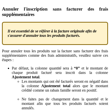
Annuler
l
'
inscription
sans
facturer
des
frais
suppl
é
mentaires
Il
est
essentiel
de
se
r
é
f
é
rer
à
la
facture
originale
afin
de
s
'
assurer
d
'
annuler
tous
les
produits
factur
é
s
.
Pour
annuler
tous
les
produits
sur
la
facture
sans
facturer
des
frais
suppl
é
mentaires
comme
des
frais
administratifs
,
veuillez
suivre
ces
é
tapes
:
Par
d
é
faut
,
la
colonne
quantit
é
sera
à
“
0
”
et
le
montant
de
chaque
produit
factur
é
sera
inscrit
dans
la
colonne
Ajustement
total
.
Les
montants
qui
ont
é
t
é
factur
é
s
seront
en
n
é
gatif
dans
la
colonne
Ajustement
total
alors
que
le
montant
cr
é
dit
é
comme
un
rabais
famille
seront
en
positif
.
Ne
faites
pas
de
changement
dans
la
quantit
é
et
le
montant
afin
que
tous
les
produits
factur
é
s
soient
annul
é
s
.