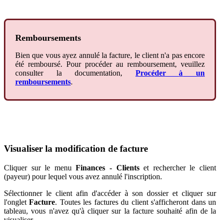
Remboursements
Bien
que
vous
ayez
annul
é
la
facture
,
le
client
n
'
a
pas
encore
é
t
é
rembours
é
.
Pour
proc
é
der
au
remboursement
,
veuillez
consulter
la
documentation
,
Proc
é
der
à
un
remboursements
.
Visualiser
la
modification
de
facture
Cliquer
sur
le
menu
Finances
-
Clients
et
rechercher
le
client
(
payeur
)
pour
lequel
vous
avez
annul
é
l
'
inscription
.
S
é
lectionner
le
client
afin
d
'
acc
é
der
à
son
dossier
et
cliquer
sur
l
'
onglet
Facture
.
Toutes
les
factures
du
client
s
'
afficheront
dans
un
tableau
,
vous
n
'
avez
qu
'
à
cliquer
sur
la
facture
souhait
é
afin
de
la
visualiser
.