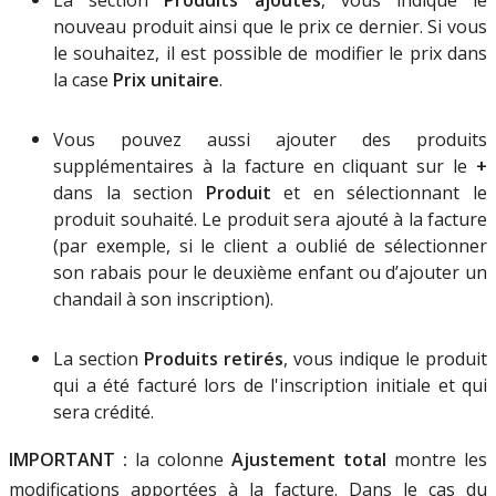
La
section
Produits
ajout
é
s
,
vous
indique
le
nouveau
produit
ainsi
que
le
prix
ce
dernier
.
Si
vous
le
souhaitez
,
il
est
possible
de
modifier
le
prix
dans
la
case
Prix
unitaire
.
Vous
pouvez
aussi
ajouter
des
produits
suppl
é
mentaires
à
la
facture
en
cliquant
sur
le
+
dans
la
section
Produit
et
en
s
é
lectionnant
le
produit
souhait
é
.
Le
produit
sera
ajout
é
à
la
facture
(
par
exemple
,
si
le
client
a
oubli
é
de
s
é
lectionner
son
rabais
pour
le
deuxi
è
me
enfant
ou
d
’
ajouter
un
chandail
à
son
inscription
)
.
La
section
Produits
retir
é
s
,
vous
indique
le
produit
qui
a
é
t
é
factur
é
lors
de
l
'
inscription
initiale
et
qui
sera
cr
é
dit
é
.
IMPORTANT
:
la
colonne
Ajustement
total
montre
les
modifications
apport
é
es
à
la
facture
.
Dans
le
cas
du