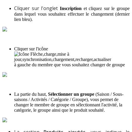
Cliquer
sur
l
'
onglet
Inscription
et
cliquez
sur
le
groupe
dans
lequel
vous
souhaitez
effectuer
le
changement
(
dernier
lien
bleu
)
.
Cliquer
sur
l
'
ic
ô
ne
à
gauche
du
membre
que
vous
souhaitez
changer
de
groupe
La
partie
du
haut
,
S
é
lectionner
un
groupe
(
Saison
/
Sous
-
saisons
/
Activit
é
s
/
Cat
é
gorie
/
Groupe
)
,
vous
permet
de
changer
le
membre
de
groupe
en
s
é
lectionnant
l
'
activit
é
,
la
cat
é
gorie
,
le
groupe
ainsi
que
le
produit
souhait
é
.