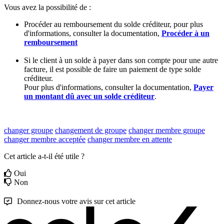
Vous
avez
la
possibilit
é
de
:
Proc
é
der
au
remboursement
du
solde
cr
é
diteur
,
pour
plus
d
'
informations
,
consulter
la
documentation
,
Proc
é
der
à
un
remboursement
Si
le
client
à
un
solde
à
payer
dans
son
compte
pour
une
autre
facture
,
il
est
possible
de
faire
un
paiement
de
type
solde
cr
é
diteur
.
Pour
plus
d
'
informations
,
consulter
la
documentation
,
Payer
un
montant
d
û
avec
un
solde
cr
é
diteur
.
changer groupe
changement de groupe
changer membre groupe
changer membre acceptée
changer membre en attente
Cet article a-t-il été utile ?
Oui
Non
Donnez-nous votre avis sur cet article