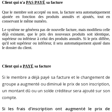
Client
qui
n
'
a
PAS
PAY
É
sa
facture
Que
le
membre
soit
accept
é
ou
non
,
la
facture
sera
automatiquement
ajust
é
e
en
fonction
des
produits
annul
é
s
et
ajout
é
s
,
tout
en
conservant
le
m
ê
me
num
é
ro
.
Le
syst
è
me
ne
g
é
n
é
rera
pas
de
nouvelle
facture
,
mais
modifiera
celle
d
é
j
à
existante
,
que
le
prix
des
nouveaux
produits
soit
identique
,
sup
é
rieur
ou
inf
é
rieur
à
celui
des
produits
annul
é
s
.
Si
le
prix
diff
è
re
,
qu
'
il
soit
sup
é
rieur
ou
inf
é
rieur
,
il
sera
automatiquement
ajust
é
dans
le
dossier
du
client
.
Client
qui
a
PAY
É
sa
facture
Si
le
membre
a
d
é
j
à
pay
é
sa
facture
et
le
changement
de
groupe
a
augment
é
ou
diminu
é
le
prix
de
son
inscription
,
un
montant
d
û
ou
un
solde
cr
é
diteur
sera
ajout
é
sur
son
compte
.
Si
les
frais
d
'
inscription
ont
augment
é
le
prix
de