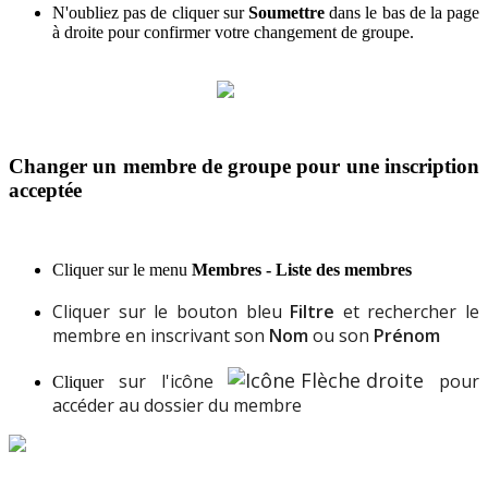
N
'
oubliez
pas
de
cliquer
sur
Soumettre
dans
le
bas
de
la
page
à
droite
pour
confirmer
votre
changement
de
groupe
.
Changer
un
membre
de
groupe
pour
une
inscription
accept
é
e
Cliquer
sur
le
menu
Membres
-
Liste
des
membres
Cliquer
sur
le
bouton
bleu
Filtre
et
rechercher
le
membre
en
inscrivant
son
Nom
ou
son
Pr
é
nom
sur
l
'
ic
ô
ne
p
our
Cliquer
acc
é
der
au
dossier
du
membre