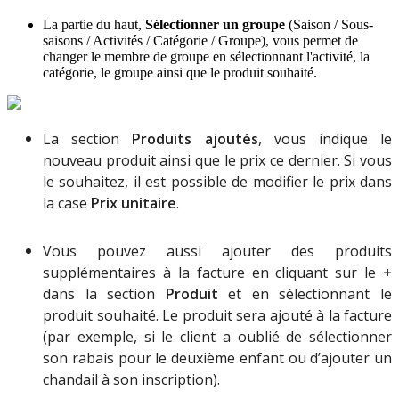
La
partie
du
haut
,
S
é
lectionner
un
groupe
(
Saison
/
Sous
-
saisons
/
Activit
é
s
/
Cat
é
gorie
/
Groupe
)
,
vous
permet
de
changer
le
membre
de
groupe
en
s
é
lectionnant
l
'
activit
é
,
la
cat
é
gorie
,
le
groupe
ainsi
que
le
produit
souhait
é
.
La
section
Produits
ajout
é
s
,
vous
indique
le
nouveau
produit
ainsi
que
le
prix
ce
dernier
.
Si
vous
le
souhaitez
,
il
est
possible
de
modifier
le
prix
dans
la
case
Prix
unitaire
.
Vous
pouvez
aussi
ajouter
des
produits
suppl
é
mentaires
à
la
facture
en
cliquant
sur
le
+
dans
la
section
Produit
et
en
s
é
lectionnant
le
produit
souhait
é
.
Le
produit
sera
ajout
é
à
la
facture
(
par
exemple
,
si
le
client
a
oubli
é
de
s
é
lectionner
son
rabais
pour
le
deuxi
è
me
enfant
ou
d
’
ajouter
un
chandail
à
son
inscription
)
.