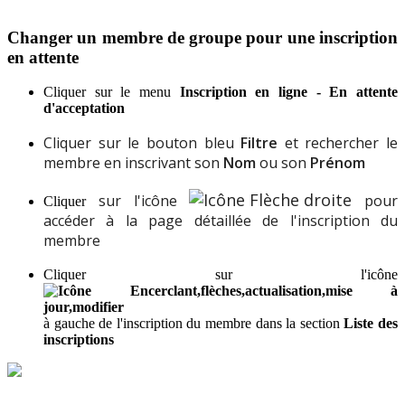
Changer
un
membre
de
groupe
pour
une
inscription
en
attente
Cliquer
sur
le
menu
Inscription
en
ligne
-
En
attente
d
'
acceptation
Cliquer
sur
le
bouton
bleu
Filtre
et
rechercher
le
membre
en
inscrivant
son
Nom
ou
son
Pr
é
nom
sur
l
'
ic
ô
ne
p
our
Cliquer
acc
é
der
à
la
page
d
é
taill
é
e
de
l
'
inscription
du
membre
Cliquer
sur
l
'
ic
ô
ne
à
gauche
de
l
'
inscription
du
membre
dans
la
section
Liste
des
inscriptions