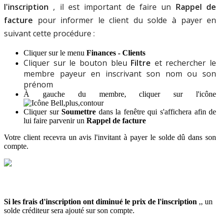
l
'
inscription
,
il
est
important
de
faire
un
Rappel
de
facture
pour
informer
le
client
du
solde
à
payer
en
suivant
cette
proc
é
dure
:
Cliquer
sur
le
menu
Finances
-
Clients
Cliquer
sur
le
bouton
bleu
Filtre
et
rechercher
le
membre
payeur
en
inscrivant
son
nom
ou
son
pr
é
nom
À
gauche
du
membre
,
cliquer
sur
l
'
ic
ô
ne
Cliquer
sur
Soumettre
dans
la
fen
ê
tre
qui
s
'
affichera
afin
de
lui
faire
parvenir
un
Rappel
de
facture
Votre
client
recevra
un
avis
l
'
invitant
à
payer
le
solde
d
û
dans
son
compte
.
Si
les
frais
d
'
inscription
ont
diminu
é
le
prix
de
l
'
inscription
,
,
un
solde
cr
é
diteur
sera
ajout
é
sur
son
compte
.