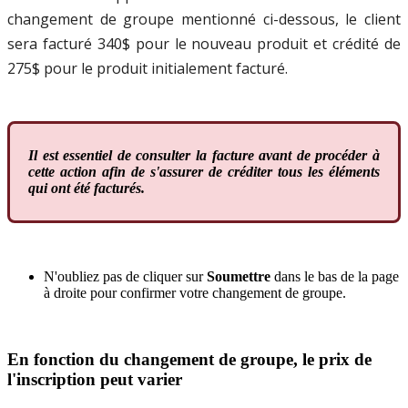
changement
de
groupe
mentionn
é
ci
-
dessous
,
le
client
sera
factur
é
340
$
pour
le
nouveau
produit
et
cr
é
dit
é
de
275
$
pour
le
produit
initialement
factur
é
.
Il
est
essentiel
de
consulter
la
facture
avant
de
proc
é
der
à
cette
action
afin
de
s
'
assurer
de
cr
é
diter
tous
les
é
l
é
ments
qui
ont
é
t
é
factur
é
s
.
N
'
oubliez
pas
de
cliquer
sur
Soumettre
dans
le
bas
de
la
page
à
droite
pour
confirmer
votre
changement
de
groupe
.
En
fonction
du
changement
de
groupe
,
le
prix
de
l
'
inscription
peut
varier