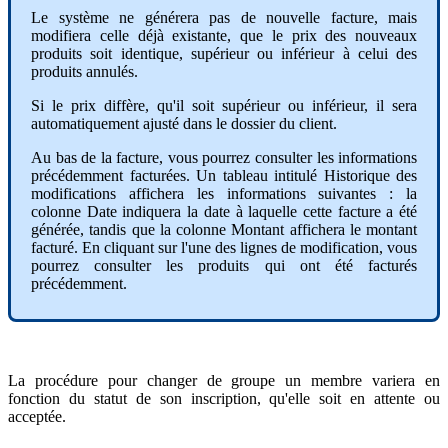
Le
syst
è
me
ne
g
é
n
é
rera
pas
de
nouvelle
facture
,
mais
modifiera
celle
d
é
j
à
existante
,
que
le
prix
des
nouveaux
produits
soit
identique
,
sup
é
rieur
ou
inf
é
rieur
à
celui
des
produits
annul
é
s
.
Si
le
prix
diff
è
re
,
qu
'
il
soit
sup
é
rieur
ou
inf
é
rieur
,
il
sera
automatiquement
ajust
é
dans
le
dossier
du
client
.
Au
bas
de
la
facture
,
vous
pourrez
consulter
les
informations
pr
é
c
é
demment
factur
é
es
.
Un
tableau
intitul
é
Historique
des
modifications
affichera
les
informations
suivantes
:
la
colonne
Date
indiquera
la
date
à
laquelle
cette
facture
a
é
t
é
g
é
n
é
r
é
e
,
tandis
que
la
colonne
Montant
affichera
le
montant
factur
é
.
En
cliquant
sur
l
'
une
des
lignes
de
modification
,
vous
pourrez
consulter
les
produits
qui
ont
é
t
é
factur
é
s
pr
é
c
é
demment
.
La
proc
é
dure
pour
changer
de
groupe
un
membre
variera
en
fonction
du
statut
de
son
inscription
,
qu
'
elle
soit
en
attente
ou
accept
é
e
.