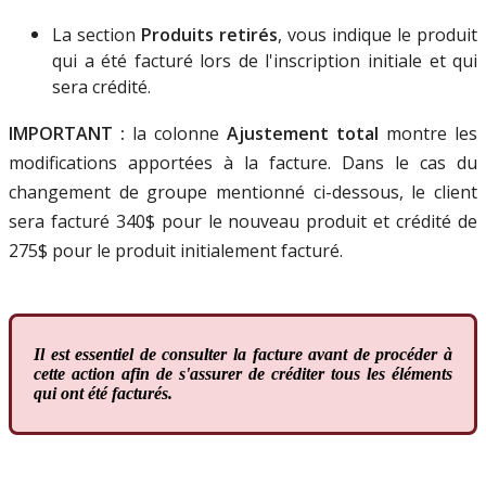
La
section
Produits
retir
é
s
,
vous
indique
le
produit
qui
a
é
t
é
factur
é
lors
de
l
'
inscription
initiale
et
qui
sera
cr
é
dit
é
.
IMPORTANT
:
la
colonne
Ajustement
total
montre
les
modifications
apport
é
es
à
la
facture
.
Dans
le
cas
du
changement
de
groupe
mentionn
é
ci
-
dessous
,
le
client
sera
factur
é
340
$
pour
le
nouveau
produit
et
cr
é
dit
é
de
275
$
pour
le
produit
initialement
factur
é
.
Il
est
essentiel
de
consulter
la
facture
avant
de
proc
é
der
à
cette
action
afin
de
s
'
assurer
de
cr
é
diter
tous
les
é
l
é
ments
qui
ont
é
t
é
factur
é
s
.