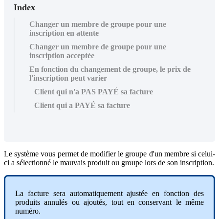
Index
Changer un membre de groupe pour une
inscription en attente
Changer un membre de groupe pour une
inscription acceptée
En fonction du changement de groupe, le prix de
l'inscription peut varier
Client qui n'a PAS PAYÉ sa facture
Client qui a PAYÉ sa facture
Le
syst
è
me
vous
permet
de
modifier
le
groupe
d
'
un
membre
si
celui
-
ci
a
s
é
lectionn
é
le
mauvais
produit
ou
groupe
lors
de
son
inscription
.
La
facture
sera
automatiquement
ajust
é
e
en
fonction
des
produits
annul
é
s
ou
ajout
é
s
,
tout
en
conservant
le
m
ê
me
num
é
ro
.