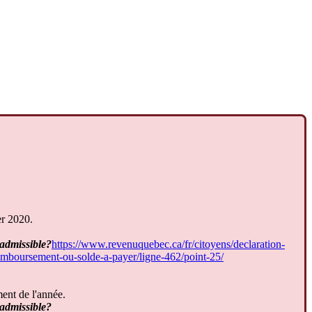
er
2020
.
admissible
?
https
:
/
/
www
.
revenuquebec
.
ca
/
fr
/
citoyens
/
declaration
-
emboursement
-
ou
-
solde
-
a
-
payer
/
ligne
-
462
/
point
-
25
/
ent
de
l
'
ann
é
e
.
admissible
?