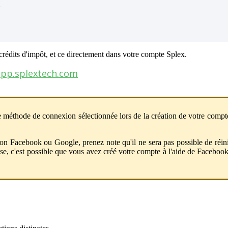
cr
é
dits
d
'
imp
ô
t
,
et
ce
directement
dans
votre
compte
Splex
.
app
.
splextech
.
com
e
m
é
thode
de
connexion
s
é
lectionn
é
e
lors
de
la
cr
é
ation
de
votre
compt
ion
Facebook
ou
Google
,
prenez
note
qu
'
il
ne
sera
pas
possible
de
r
é
in
se
,
c
'
est
possible
que
vous
avez
cr
é
é
votre
compte
à
l
'
aide
de
Faceboo