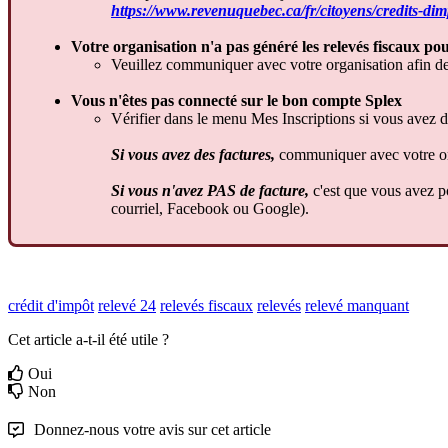
https
:
/
/
www
.
revenuquebec
.
ca
/
fr
/
citoyens
/
credits
-
dim
Votre
organisation
n
'
a
pas
g
é
n
é
r
é
les
relev
é
s
fiscaux
po
Veuillez
communiquer
avec
votre
organisation
afin
d
Vous
n
'
ê
tes
pas
connect
é
sur
le
bon
compte
Splex
V
é
rifier
dans
le
menu
Mes
Inscriptions
si
vous
avez
d
Si
vous
avez
des
factures
,
communiquer
avec
votre
o
Si
vous
n
'
avez
PAS
de
facture
,
c
'
est
que
vous
avez
p
courriel
,
Facebook
ou
Google
)
.
crédit d'impôt
relevé 24
relevés fiscaux
relevés
relevé manquant
Cet article a-t-il été utile ?
Oui
Non
Donnez-nous votre avis sur cet article