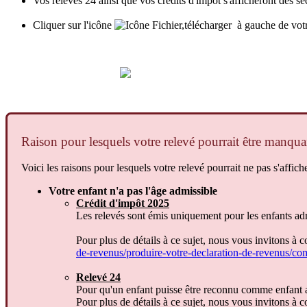
Vos
relev
é
s
24
ainsi
que
vos
cr
é
dits
d
'
imp
ô
t
s
'
afficheront
des
se
Cliquer
sur
l
'
ic
ô
ne
à
gauche
de
vot
Raison
pour
lesquels
votre
relev
é
pourrait
ê
tre
manqua
Voici
les
raisons
pour
lesquels
votre
relev
é
pourrait
ne
pas
s
'
affich
Votre
enfant
n
'
a
pas
l
'
â
ge
admissible
Cr
é
dit
d
'
imp
ô
t
2025
Les
relev
é
s
sont
é
mis
uniquement
pour
les
enfants
ad
Pour
plus
de
d
é
tails
à
ce
sujet
,
nous
vous
invitons
à
c
de
-
revenus
/
produire
-
votre
-
declaration
-
de
-
revenus
/
co
Relev
é
24
Pour
qu
'
un
enfant
puisse
ê
tre
reconnu
comme
enfant
Pour
plus
de
d
é
tails
à
ce
sujet
,
nous
vous
invitons
à
c