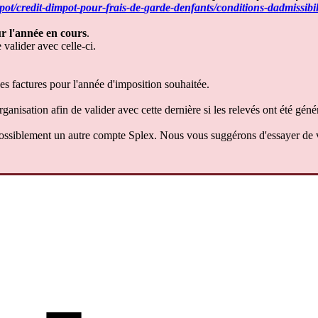
pot
/
credit
-
dimpot
-
pour
-
frais
-
de
-
garde
-
denfants
/
conditions
-
dadmissibil
ur
l
'
ann
é
e
en
cours
.
e
valider
avec
celle
-
ci
.
es
factures
pour
l
'
ann
é
e
d
'
imposition
souhait
é
e
.
rganisation
afin
de
valider
avec
cette
derni
è
re
si
les
relev
é
s
ont
é
t
é
g
é
n
é
ossiblement
un
autre
compte
Splex
.
Nous
vous
sugg
é
rons
d
'
essayer
de