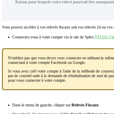
Raison pour lesquels votre relevé pourrait être manquant
Vous
pouvez
acc
é
der
à
vos
relev
é
s
fiscaux
soit
vos
relev
é
s
24
ou
vos
https
:
/
/
Connectez
-
vous
à
votre
compte
via
le
site
de
Splex
N
'
oubliez
pas
que
vous
devez
vous
connecter
en
utilisant
la
m
ê
m
connectant
à
votre
compte
Facebook
ou
Google
.
Si
vous
avez
cr
é
é
votre
compte
à
l
'
aide
de
la
m
é
thode
de
connex
pas
de
courriel
suite
à
la
demande
de
r
é
initialisation
de
mot
de
pas
pour
vous
connecter
à
votre
compte
.
Dans
le
menu
de
gauche
,
cliquer
sur
Relev
é
s
Fiscaux