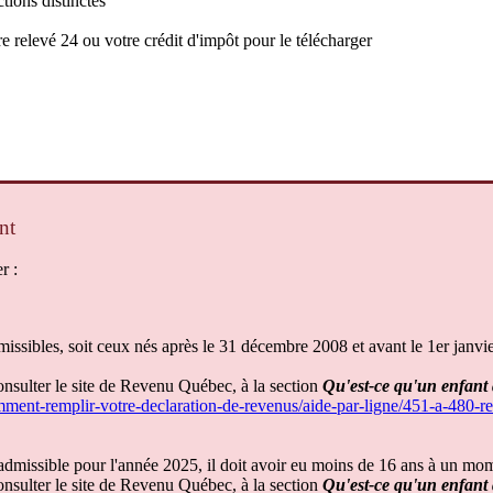
ctions
distinctes
re
relev
é
24
ou
votre
cr
é
dit
d
'
imp
ô
t
pour
le
t
é
l
é
charger
nt
er
:
missibles
,
soit
ceux
n
é
s
apr
è
s
le
31
d
é
cembre
2008
et
avant
le
1er
janvi
onsulter
le
site
de
Revenu
Qu
é
bec
,
à
la
section
Qu
'
est
-
ce
qu
'
un
enfant
mment
-
remplir
-
votre
-
declaration
-
de
-
revenus
/
aide
-
par
-
ligne
/
451
-
a
-
480
-
r
admissible
pour
l
'
ann
é
e
2025
,
il
doit
avoir
eu
moins
de
16
ans
à
un
mom
onsulter
le
site
de
Revenu
Qu
é
bec
,
à
la
section
Qu
'
est
-
ce
qu
'
un
enfant