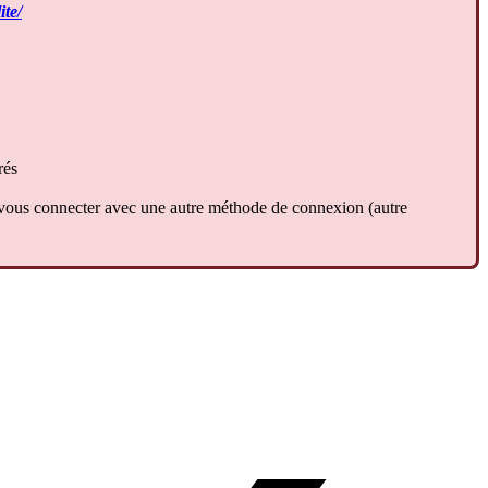
ite
/
r
é
s
vous
connecter
avec
une
autre
m
é
thode
de
connexion
(
autre