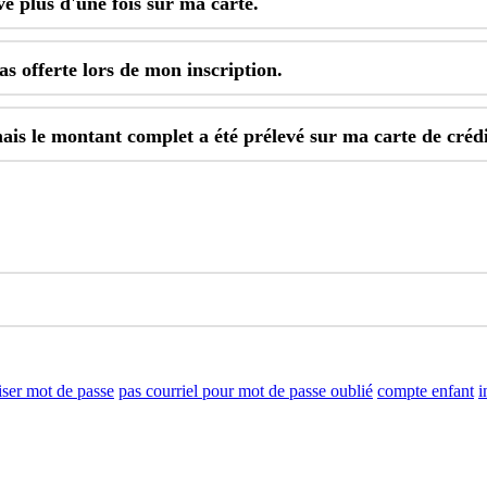
v
é
plus
d
'
une
fois
sur
ma
carte
.
as
offerte
lors
de
mon
inscription
.
ais
le
montant
complet
a
é
t
é
pr
é
lev
é
sur
ma
carte
de
cr
é
d
liser mot de passe
pas courriel pour mot de passe oublié
compte enfant
i