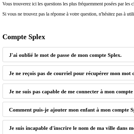
Vous
trouverez
ici
les
questions
les
plus
fr
é
quemment
pos
é
es
par
les
c
Si
vous
ne
trouvez
pas
la
r
é
ponse
à
votre
question
,
n
'
h
é
sitez
pas
à
util
Compte
Splex
J
'
ai
oubli
é
le
mot
de
passe
de
mon
compte
Splex
.
Je
ne
re
ç
ois
pas
de
courriel
pour
r
é
cup
é
rer
mon
mot
Je
ne
suis
pas
capable
de
me
connecter
à
mon
compte
Comment
puis
-
je
ajouter
mon
enfant
à
mon
compte
S
Je
suis
incapable
d
'
inscrire
le
nom
de
ma
ville
dans
m