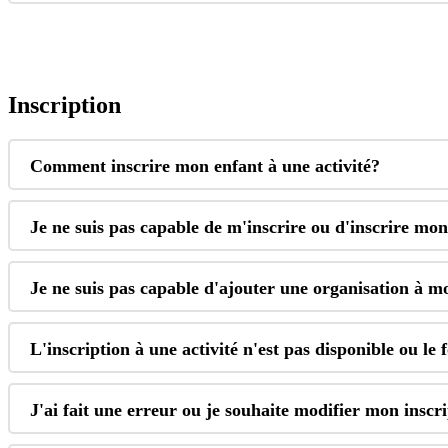
Inscription
Comment
inscrire
mon
enfant
à
une
activit
é
?
Je
ne
suis
pas
capable
de
m
'
inscrire
ou
d
'
inscrire
mon
Je
ne
suis
pas
capable
d
'
ajouter
une
organisation
à
m
L
'
inscription
à
une
activit
é
n
'
est
pas
disponible
ou
le
J
'
ai
fait
une
erreur
ou
je
souhaite
modifier
mon
inscr