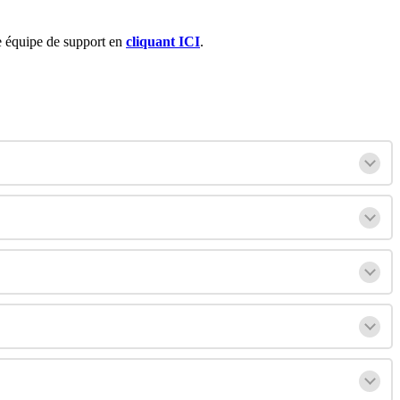
e
é
quipe
de
support
en
cliquant
ICI
.