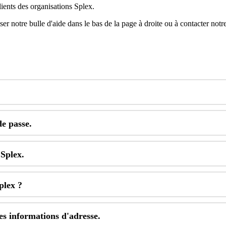
lients
des
organisations
Splex
.
iser
notre
bulle
d
'
aide
dans
le
bas
de
la
page
à
droite
ou
à
contacter
notr
de
passe
.
Splex
.
plex
?
es
informations
d
'
adresse
.