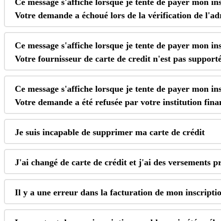
Ce
message
s
'
affiche
lorsque
je
tente
de
payer
mon
in
Votre
demande
a
é
chou
é
lors
de
la
v
é
rification
de
l
'
ad
Ce
message
s
'
affiche
lorsque
je
tente
de
payer
mon
in
Votre
fournisseur
de
carte
de
credit
n
'
est
pas
support
Ce
message
s
'
affiche
lorsque
je
tente
de
payer
mon
in
Votre
demande
a
é
t
é
refus
é
e
par
votre
institution
fina
Je
suis
incapable
de
supprimer
ma
carte
de
cr
é
dit
J
'
ai
chang
é
de
carte
de
cr
é
dit
et
j
'
ai
des
versements
p
Il
y
a
une
erreur
dans
la
facturation
de
mon
inscripti