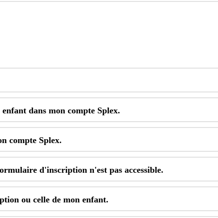
enfant
dans
mon
compte
Splex
.
on
compte
Splex
.
formulaire
d
'
inscription
n
'
est
pas
accessible
.
iption
ou
celle
de
mon
enfant
.