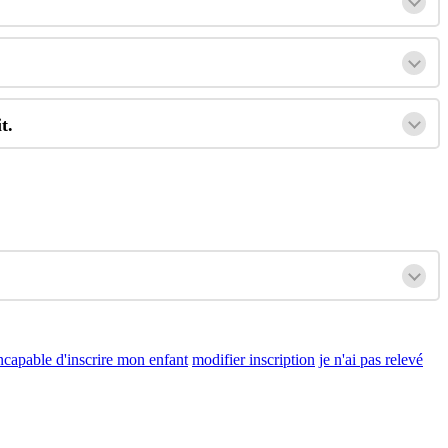
it
.
ncapable d'inscrire mon enfant
modifier inscription
je n'ai pas relevé