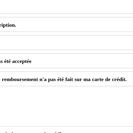
ription
.
as
é
t
é
accept
é
e
e
remboursement
n
'
a
pas
é
t
é
fait
sur
ma
carte
de
cr
é
dit
.