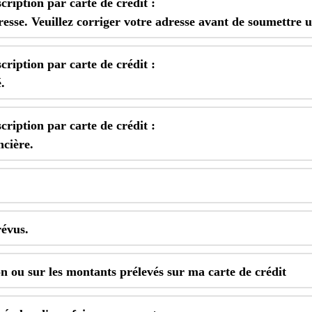
scription
par
carte
de
cr
é
dit
:
resse
.
Veuillez
corriger
votre
adresse
avant
de
soumettre
u
scription
par
carte
de
cr
é
dit
:
é
.
scription
par
carte
de
cr
é
dit
:
nci
è
re
.
r
é
vus
.
on
ou
sur
les
montants
pr
é
lev
é
s
sur
ma
carte
de
cr
é
dit