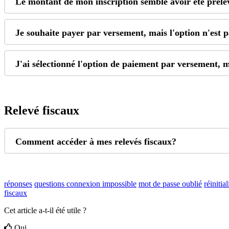
Le
montant
de
mon
inscription
semble
avoir
é
t
é
pr
é
le
Je
souhaite
payer
par
versement
,
mais
l
'
option
n
'
est
p
J
'
ai
s
é
lectionn
é
l
'
option
de
paiement
par
versement
,
m
Relev
é
fiscaux
Comment
acc
é
der
à
mes
relev
é
s
fiscaux
?
réponses
questions
connexion impossible
mot de passe oublié
réinitia
fiscaux
Cet article a-t-il été utile ?
Oui