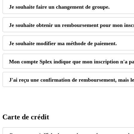
Je
souhaite
faire
un
changement
de
groupe
.
Je
souhaite
obtenir
un
remboursement
pour
mon
insc
Je
souhaite
modifier
ma
m
é
thode
de
paiement
.
Mon
compte
Splex
indique
que
mon
inscription
n
'
a
p
J
'
ai
re
ç
u
une
confirmation
de
remboursement
,
mais
l
Carte
de
cr
é
dit